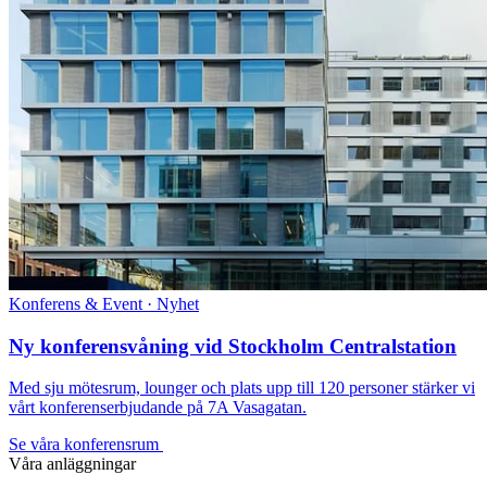
Konferens & Event · Nyhet
Ny konferensvåning vid Stockholm Centralstation
Med sju mötesrum, lounger och plats upp till 120 personer stärker vi
vårt konferenserbjudande på 7A Vasagatan.
Se våra konferensrum
Våra anläggningar