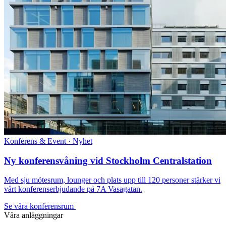
Konferens & Event · Nyhet
Ny konferensvåning vid Stockholm Centralstation
Med sju mötesrum, lounger och plats upp till 120 personer stärker vi
vårt konferenserbjudande på 7A Vasagatan.
Se våra konferensrum
Våra anläggningar