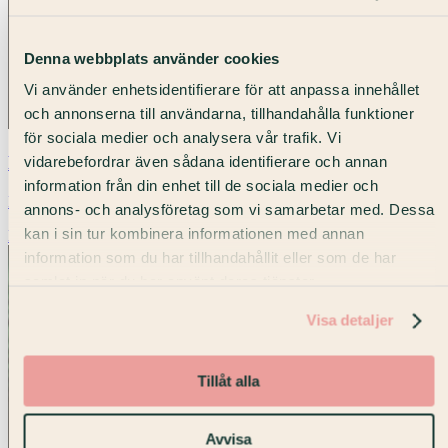
Denna webbplats använder cookies
Vi använder enhetsidentifierare för att anpassa innehållet
och annonserna till användarna, tillhandahålla funktioner
för sociala medier och analysera vår trafik. Vi
Konferens
vidarebefordrar även sådana identifierare och annan
information från din enhet till de sociala medier och
Mötesrum, konferenslokaler och rum för hybrida möten.
annons- och analysföretag som vi samarbetar med. Dessa
kan i sin tur kombinera informationen med annan
Konferens hos oss
information som du har tillhandahållit eller som de har
samlat in när du har använt deras tjänster.
Visa detaljer
Tillåt alla
Avvisa