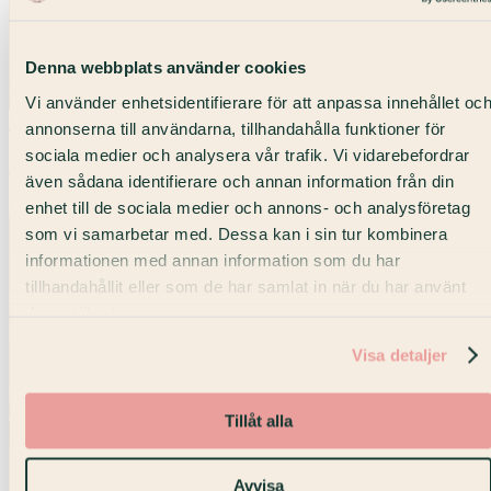
Denna webbplats använder cookies
Vi använder enhetsidentifierare för att anpassa innehållet oc
Max 100 pers
annonserna till användarna, tillhandahålla funktioner för
sociala medier och analysera vår trafik. Vi vidarebefordrar
Strandvägen Lounge
även sådana identifierare och annan information från din
enhet till de sociala medier och annons- och analysföretag
Lounge · Strandvägen
som vi samarbetar med. Dessa kan i sin tur kombinera
informationen med annan information som du har
tillhandahållit eller som de har samlat in när du har använt
deras tjänster.
Visa detaljer
Tillåt alla
Avvisa