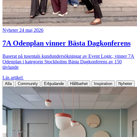
Nyheter
24 maj 2026
7A Odenplan vinner Bästa Dagkonferens
Baserat på tusentals kundundersökningar av Event Logic, vinner 7A
Odenplan i kategorin Stockholms Bästa Dagkonferens av 150
tävlande
Läs artikel
Alla
Community
Erbjudande
Hållbarhet
Inspiration
Nyheter