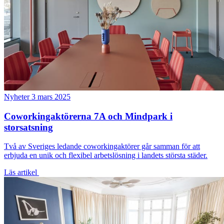
Nyheter
3 mars 2025
Coworkingaktörerna 7A och Mindpark i
storsatsning
Två av Sveriges ledande coworkingaktörer går samman för att
erbjuda en unik och flexibel arbetslösning i landets största städer.
Läs artikel