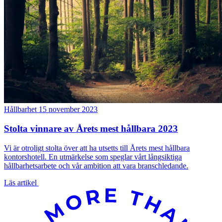
Hållbarhet
15 november 2023
Stolta vinnare av Årets mest hållbara 2023
Vi är otroligt stolta över att ha utsetts till Årets mest hållbara
kontorshotell. En utmärkelse som speglar vårt långsiktiga
hållbarhetsarbete och vår ambition att vara branschledande.
Läs artikel