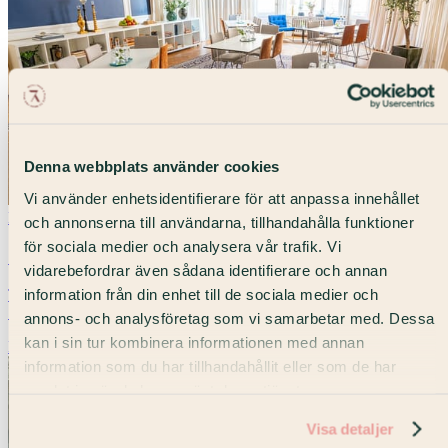
Denna webbplats använder cookies
Vi använder enhetsidentifierare för att anpassa innehållet
Nyheter
3 september 2024
och annonserna till användarna, tillhandahålla funktioner
för sociala medier och analysera vår trafik. Vi
7A i samarbete med UNICEF Sverige
vidarebefordrar även sådana identifierare och annan
information från din enhet till de sociala medier och
Tillsammans med UNICEF Sverige kan du nu boka den Blå
Salongen - ett möte som gör skillnad.
annons- och analysföretag som vi samarbetar med. Dessa
kan i sin tur kombinera informationen med annan
Läs artikel
information som du har tillhandahållit eller som de har
samlat in när du har använt deras tjänster.
Visa detaljer