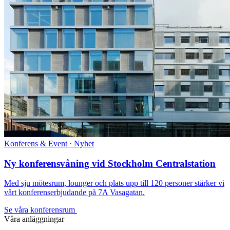
Konferens & Event · Nyhet
Ny konferensvåning vid Stockholm Centralstation
Med sju mötesrum, lounger och plats upp till 120 personer stärker vi
vårt konferenserbjudande på 7A Vasagatan.
Se våra konferensrum
Våra anläggningar