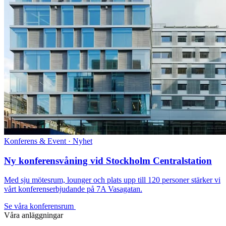
Konferens & Event · Nyhet
Ny konferensvåning vid Stockholm Centralstation
Med sju mötesrum, lounger och plats upp till 120 personer stärker vi
vårt konferenserbjudande på 7A Vasagatan.
Se våra konferensrum
Våra anläggningar