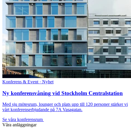
Konferens & Event · Nyhet
Ny konferensvåning vid Stockholm Centralstation
Med sju mötesrum, lounger och plats upp till 120 personer stärker vi
vårt konferenserbjudande på 7A Vasagatan.
Se våra konferensrum
Våra anläggningar