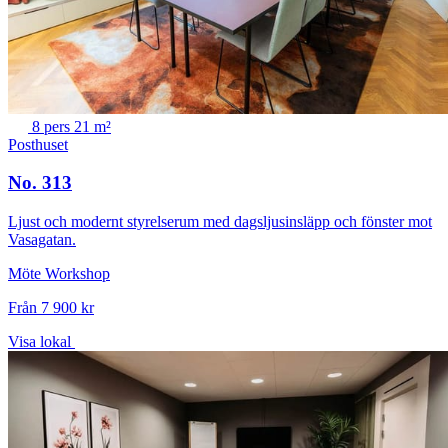
8 pers
21 m²
Posthuset
No. 313
Ljust och modernt styrelserum med dagsljusinsläpp och fönster mot
Vasagatan.
Möte
Workshop
Från 7 900 kr
Visa lokal