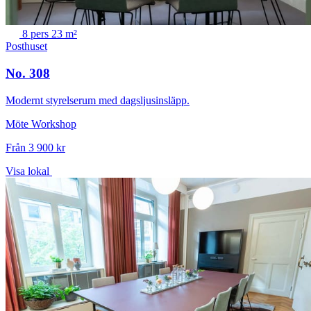
8 pers
23 m²
Posthuset
No. 308
Modernt styrelserum med dagsljusinsläpp.
Möte
Workshop
Från 3 900 kr
Visa lokal