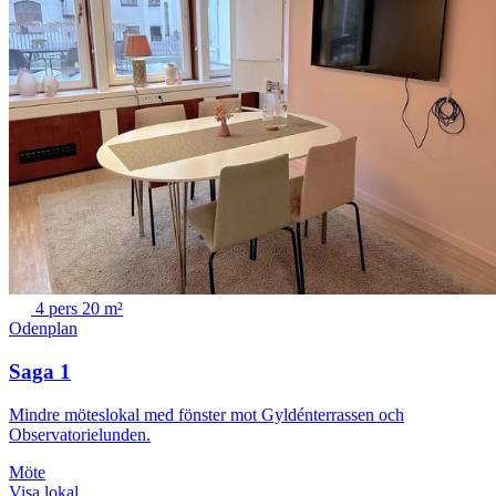
4 pers
20 m²
Odenplan
Saga 1
Mindre möteslokal med fönster mot Gyldénterrassen och
Observatorielunden.
Möte
Visa lokal