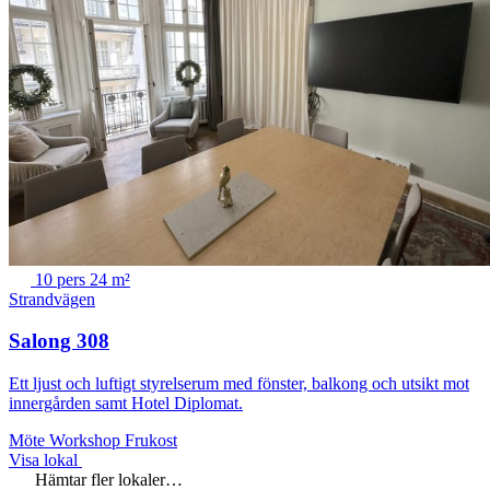
10 pers
24 m²
Strandvägen
Salong 308
Ett ljust och luftigt styrelserum med fönster, balkong och utsikt mot
innergården samt Hotel Diplomat.
Möte
Workshop
Frukost
Visa lokal
Hämtar fler lokaler…