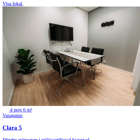
Visa lokal
4 pers
6 m²
Vasagatan
Clara 5
Mindre mötesrum i miljöcertifierad byggnad.