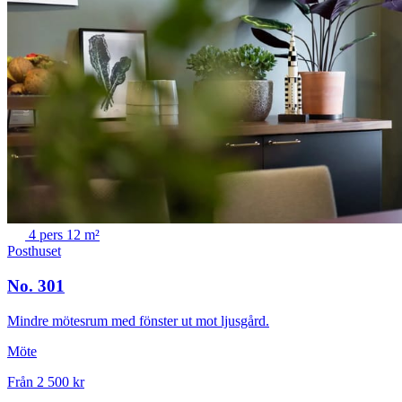
4 pers
12 m²
Posthuset
No. 301
Mindre mötesrum med fönster ut mot ljusgård.
Möte
Från 2 500 kr