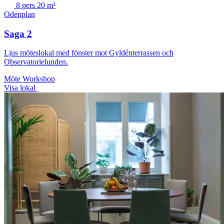
8 pers
20 m²
Odenplan
Saga 2
Ljus möteslokal med fönster mot Gyldénterrassen och
Observatorielunden.
Möte
Workshop
Visa lokal