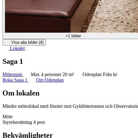
+1 bilder
Visa alla bilder (4)
Lokaler
Saga 1
Mötesrum
Max 4 personer
20 m²
Odenplan
Från kr
Boka Saga 1
Om Odenplan
Om lokalen
Mindre möteslokal med fönster mot Gyldénterrassen och Observatori
Möte
Styrelsesittning
4 pers
Bekvämligheter