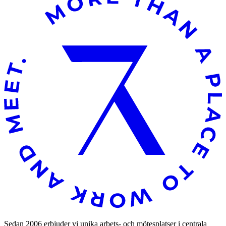
Sedan 2006 erbjuder vi unika arbets- och mötesplatser i centrala