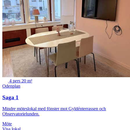
4 pers
20 m²
Odenplan
Saga 1
Mindre möteslokal med fönster mot Gyldénterrassen och
Observatorielunden.
Möte
Visa lokal